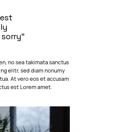
nest
ly
 sorry”
ren, no sea takimata sanctus
ing elitr, sed diam nonumy
tua. At vero eos et accusam
nctus est Lorem amet.