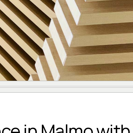
N
nce in Malmo with