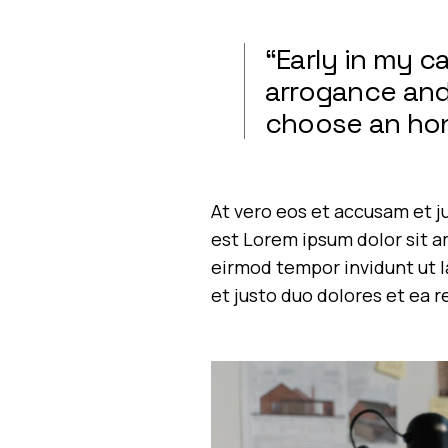
“Early in my 
arrogance and 
choose an hon
At vero eos et accusam et j
est Lorem ipsum dolor sit a
eirmod tempor invidunt ut l
et justo duo dolores et ea 