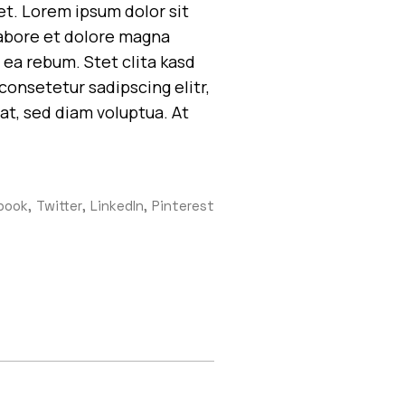
et. Lorem ipsum dolor sit
labore et dolore magna
 ea rebum. Stet clita kasd
onsetetur sadipscing elitr,
t, sed diam voluptua. At
book
Twitter
LinkedIn
Pinterest