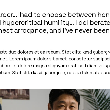
career…I had to choose between ho
hypercritical humility… I deliberate
est arrogance, and I’ve never been
usto duo dolores et ea rebum. Stet clita kasd guberg
met. Lorem ipsum dolor sit amet, consetetur sadipsc
abore et dolore magna aliquyam erat, sed diam volup
rebum. Stet clita kasd gubergren, no sea takimata sa