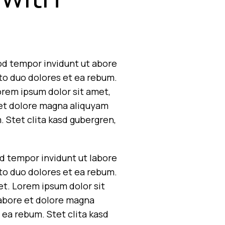
να
αυξήσετε
ή
να
μειώσετε
od tempor invidunt ut abore
ένταση.
to duo dolores et ea rebum.
orem ipsum dolor sit amet,
 et dolore magna aliquyam
. Stet clita kasd gubergren,
d tempor invidunt ut labore
to duo dolores et ea rebum.
et. Lorem ipsum dolor sit
labore et dolore magna
 ea rebum. Stet clita kasd