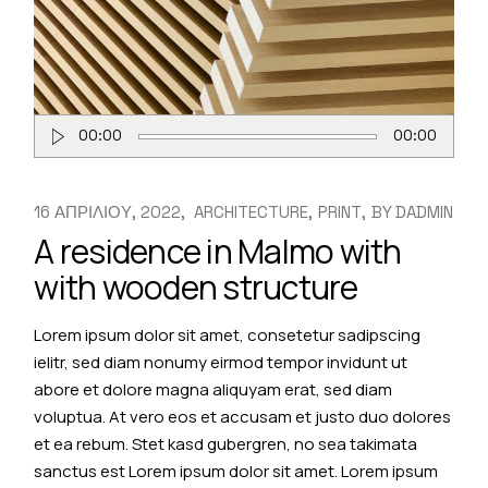
Πρόγραμμα
00:00
00:00
Αναπαραγωγής
Ήχου
16 ΑΠΡΙΛΙΟΥ, 2022
ARCHITECTURE
PRINT
BY
DADMIN
A residence in Malmo with
with wooden structure
Lorem ipsum dolor sit amet, consetetur sadipscing
ielitr, sed diam nonumy eirmod tempor invidunt ut
abore et dolore magna aliquyam erat, sed diam
voluptua. At vero eos et accusam et justo duo dolores
et ea rebum. Stet kasd gubergren, no sea takimata
sanctus est Lorem ipsum dolor sit amet. Lorem ipsum