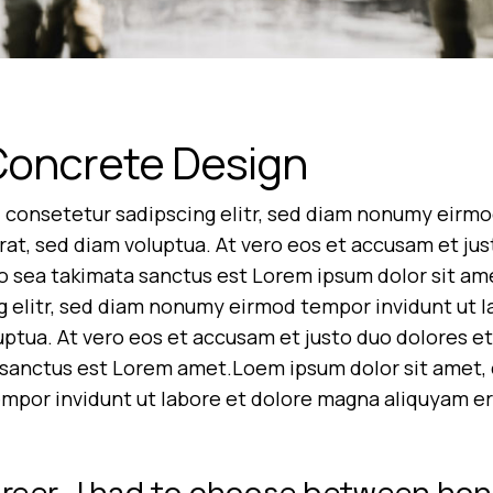
Concrete Design
 consetetur sadipscing elitr, sed diam nonumy eirmo
at, sed diam voluptua. At vero eos et accusam et jus
no sea takimata sanctus est Lorem ipsum dolor sit am
g elitr, sed diam nonumy eirmod tempor invidunt ut 
uptua. At vero eos et accusam et justo duo dolores et
sanctus est Lorem amet.Loem ipsum dolor sit amet, c
por invidunt ut labore et dolore magna aliquyam era
career…I had to choose between ho