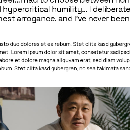
hypercritical humility… I deliberate
est arrogance, and I’ve never been
usto duo dolores et ea rebum. Stet clita kasd guberg
met. Lorem ipsum dolor sit amet, consetetur sadipsc
abore et dolore magna aliquyam erat, sed diam volup
rebum. Stet clita kasd gubergren, no sea takimata sa