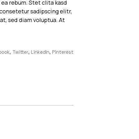
 ea rebum. Stet clita kasd
onsetetur sadipscing elitr,
t, sed diam voluptua. At
book
Twitter
LinkedIn
Pinterest