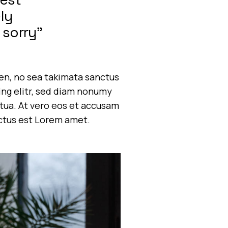
ly
 sorry”
ren, no sea takimata sanctus
ing elitr, sed diam nonumy
tua. At vero eos et accusam
nctus est Lorem amet.