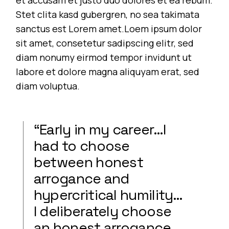
Stet clita kasd gubergren, no sea takimata
sanctus est Lorem amet.Loem ipsum dolor
sit amet, consetetur sadipscing elitr, sed
diam nonumy eirmod tempor invidunt ut
labore et dolore magna aliquyam erat, sed
diam voluptua.
“Early in my career…I
had to choose
between honest
arrogance and
hypercritical humility…
I deliberately choose
an honest arrogance,