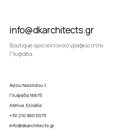
info@dkarchitects.gr
Boutique αρχιτεκτονικό γραφείο στην
Γλυφάδα.
Αγίου Νικολάου 1,
Γλυφάδα 16675
Αθήνα, Ελλάδα
+30 210 960 5075
info@dkarchitects.gr